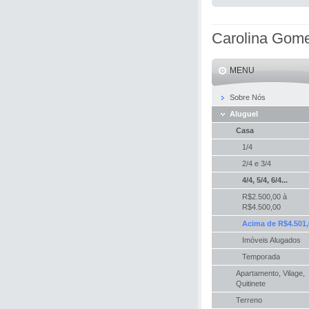
Carolina Gom
MENU
Sobre Nós
Aluguel
Casa
1/4
2/4 e 3/4
4/4, 5/4, 6/4...
R$2.500,00 à
R$4.500,00
Acima de R$4.501,
Imóveis Alugados
Temporada
Apartamento, Vilage,
Quitinete
Terreno