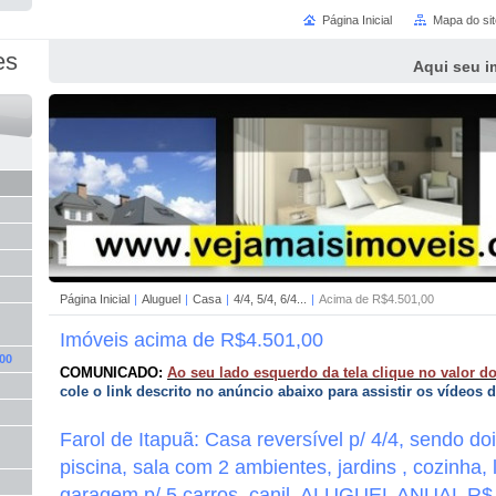
Página Inicial
Mapa do sit
es
Aqui seu i
Página Inicial
|
Aluguel
|
Casa
|
4/4, 5/4, 6/4...
|
Acima de R$4.501,00
Imóveis acima de R$4.501,00
00
COMUNICADO:
Ao seu lado esquerdo da tela clique no valor do
cole o link descrito no anúncio abaixo para assistir os vídeos 
Farol de Itapuã: Casa reversível p/ 4/4, sendo doi
piscina, sala com 2 ambientes, jardins , cozinha, 
garagem p/ 5 carros, canil, ALUGUEL ANUAL R$ 