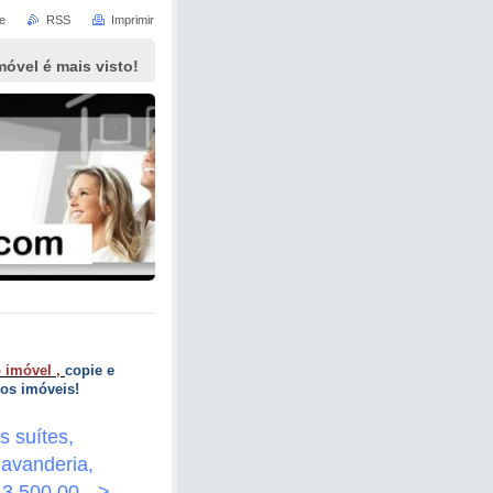
e
RSS
Imprimir
móvel é mais visto!
 imóvel ,
copie e
dos imóveis!
s suítes,
lavanderia,
3.500,00 -->