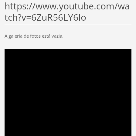
https://www.youtube.com/wa
tch?v=6ZuR56LY6lo
A galeria de fotos está vazia.